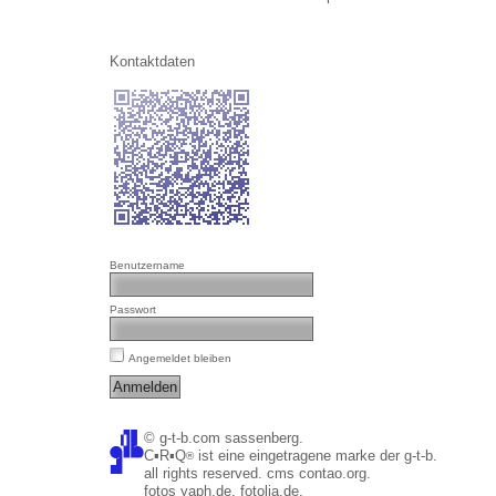
Datenschutz/Haftung
E-Mail an Webmaster
Kontaktdaten
Benutzername
Passwort
Angemeldet bleiben
© g-t-b.com sassenberg.
C▪R▪Q
ist eine eingetragene marke der g-t-b.
®
all rights reserved. cms contao.org.
fotos yaph.de, fotolia.de.