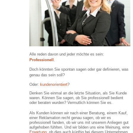
C▪R▪Q
für Trainer, Coaches, Personaler
®
C▪R▪Q
-Tests und Evaluation
®
C▪R▪Q
-Anfrageformular
®
C▪R▪Q
-Downloads
®
C▪R▪Q
-Kontakt 0651 99 90 900
®
Impressum
Datenschutz/Haftung
Alle reden davon und jeder möchte es sein:
Professionell
.
E-Mail an Webmaster
Doch könnten Sie spontan sagen oder gar definieren, was
genau das sein soll?
Oder:
kundenorientiert
?
Denken Sie einmal an die letzte Situation, als Sie Kunde
waren. Können Sie sagen, ob Sie professionell bedient
oder beraten wurden? Vermutlich können Sie es.
Als Kunden können wir nach einer Beratung, einem Kauf,
einer Reklamation recht genau sagen, ob wir es
professionell fanden, ob wir uns mit unserem Anliegen gut
aufgehoben fühlten. Und wir bilden uns eine Meinung, eine
Erwartung
, ob dies auch künftig bei diesem Unternehmen