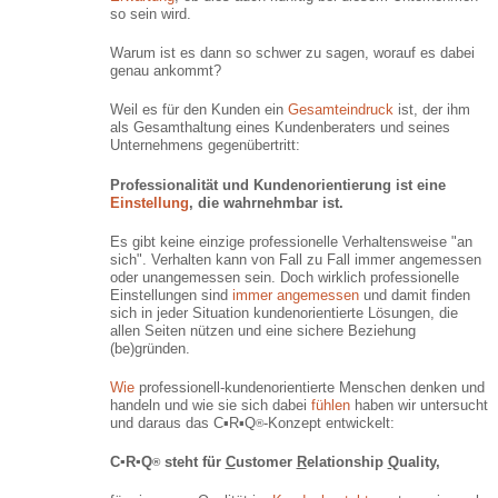
so sein wird.
Warum ist es dann so schwer zu sagen, worauf es dabei
genau ankommt?
Weil es für den Kunden ein
Gesamteindruck
ist, der ihm
als Gesamthaltung eines Kundenberaters und seines
Unternehmens gegenübertritt:
Professionalität und Kundenorientierung ist eine
Einstellung
, die wahrnehmbar ist.
Es gibt keine einzige professionelle Verhaltensweise "an
sich". Verhalten kann von Fall zu Fall immer angemessen
oder unangemessen sein. Doch wirklich professionelle
Einstellungen sind
immer angemessen
und damit finden
sich in jeder Situation kundenorientierte Lösungen, die
allen Seiten nützen und eine sichere Beziehung
(be)gründen.
Wie
professionell-kundenorientierte Menschen denken und
handeln und wie sie sich dabei
fühlen
haben wir untersucht
und daraus das C▪R▪Q
-Konzept entwickelt:
®
C▪R▪Q
steht für
C
ustomer
R
elationship
Q
uality,
®