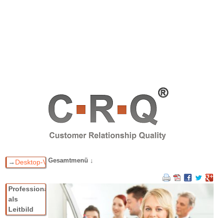
Gesamtmenü ↓
→
Desktop-Version
Navigation überspringen
Willkommen bei C▪R▪Q
®
Professionalität
Das C▪R▪Q
-Konzept
®
als
C▪R▪Q
für Unternehmen
®
Leitbild
C▪R▪Q
für Teilnehmer
®